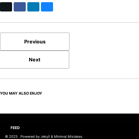
X
Facebook
LinkedIn
Bluesky
Previous
Next
YOU MAY ALSO ENJOY
FEED
© 2025
. Powered by
Jekyll
&
Minimal Mistakes
.