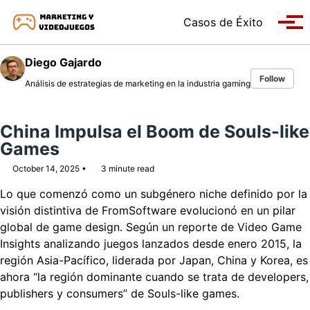
Skip to primary navigation
Skip to content
Skip to footer
Casos de Éxito
Tog
Diego Gajardo
Follow
Análisis de estrategias de marketing en la industria gaming
China Impulsa el Boom de Souls-like
Games
October 14, 2025
3 minute read
Lo que comenzó como un subgénero niche definido por la
visión distintiva de FromSoftware evolucionó en un pilar
global de game design. Según un reporte de Video Game
Insights analizando juegos lanzados desde enero 2015, la
región Asia-Pacífico, liderada por Japan, China y Korea, es
ahora “la región dominante cuando se trata de developers,
publishers y consumers” de Souls-like games.