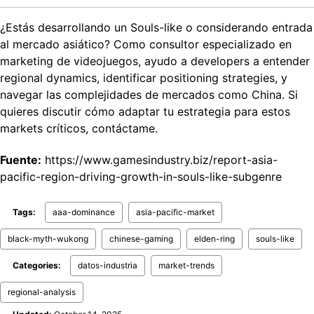
¿Estás desarrollando un Souls-like o considerando entrada
al mercado asiático? Como consultor especializado en
marketing de videojuegos, ayudo a developers a entender
regional dynamics, identificar positioning strategies, y
navegar las complejidades de mercados como China. Si
quieres discutir cómo adaptar tu estrategia para estos
markets críticos, contáctame.
Fuente:
https://www.gamesindustry.biz/report-asia-
pacific-region-driving-growth-in-souls-like-subgenre
Tags:
aaa-dominance
asia-pacific-market
black-myth-wukong
chinese-gaming
elden-ring
souls-like
Categories:
datos-industria
market-trends
regional-analysis