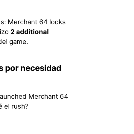
ths: Merchant 64 looks
hizo
2 additional
del game.
ts por necesidad
 launched Merchant 64
é el rush?