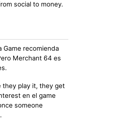
from social to money.
 a Game recomienda
 Pero Merchant 64 es
es.
they play it, they get
interest en el game
o once someone
.