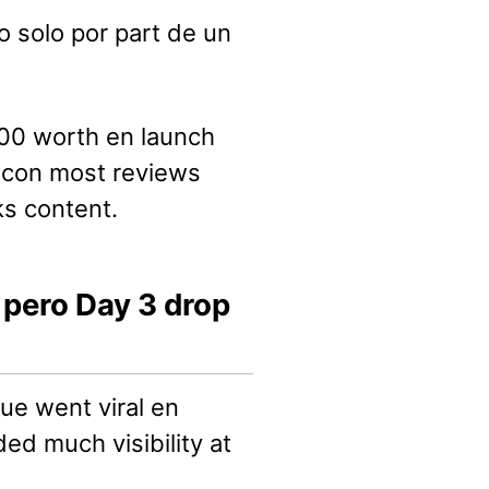
 solo por part de un
000 worth en launch
e con most reviews
ks content.
 pero Day 3 drop
ue went viral en
ed much visibility at