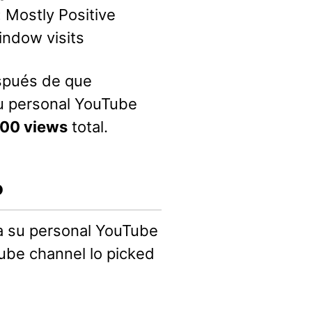
:
Mostly Positive
ndow visits
pués de que
su personal YouTube
00 views
total.
o
d a su personal YouTube
ube channel lo picked